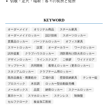
切板・定尺・端材：各々の長所と短所
KEYWORD
オーダーメイド
オリジナル商品
スチール家具
オーダーメイドロッカー
設計技術
スポーツロッカー
貴重品ロッカー
パーソナルロッカー
オフィス家具
スマートロッカー
設置
オーダーカラー
ワークロッカー
試作提案
クラブハウスロッカー
消防署向け防火衣ロッカー
デザインロッカー
ラインスクエア
ご挨拶
ワイドドロア
マップケース
共同開発
着替えロッカー（更衣ロッカー）
スタジアムロッカー
クラブチーム用ロッカー
既存品撤去・廃棄処分
工場什器
壁面収納家具
テンキー錠
プロスペック
木目調
ロッカー型自動販売機
メールボックス
品質
納骨ロッカー
スクールロッカー
展示ケース
スマホロッカー
ステンレス
制御盤
セルフクローク
板金加工医術