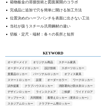
箱物板金の溶接技術と図面展開のコラボ
完成品に追加で穴を簡単に開ける加工方法
位置決めのハーフパンチを表面に出さない工法
当社が扱うスチール汎用鋼材の違い
切板・定尺・端材：各々の長所と短所
KEYWORD
オーダーメイド
オリジナル商品
スチール家具
オーダーメイドロッカー
設計技術
スポーツロッカー
貴重品ロッカー
パーソナルロッカー
オフィス家具
スマートロッカー
設置
オーダーカラー
ワークロッカー
試作提案
クラブハウスロッカー
消防署向け防火衣ロッカー
デザインロッカー
ラインスクエア
ご挨拶
ワイドドロア
マップケース
共同開発
着替えロッカー（更衣ロッカー）
スタジアムロッカー
クラブチーム用ロッカー