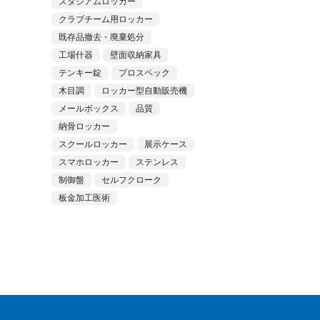
スタジアムロッカー
クラブチーム用ロッカー
既存品撤去・廃棄処分
工場什器
壁面収納家具
テンキー錠
プロスペック
木目調
ロッカー型自動販売機
メールボックス
品質
納骨ロッカー
スクールロッカー
展示ケース
スマホロッカー
ステンレス
制御盤
セルフクローク
板金加工医術