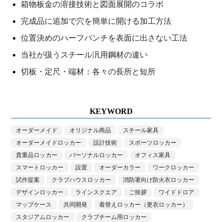
箱物板金の溶接技術と図面展開のコラボ
完成品に追加で穴を簡単に開ける加工方法
位置決めのハーフパンチを表面に出さない工法
当社が扱うスチール汎用鋼材の違い
切板・定尺・端材：各々の長所と短所
KEYWORD
オーダーメイド
オリジナル商品
スチール家具
オーダーメイドロッカー
設計技術
スポーツロッカー
貴重品ロッカー
パーソナルロッカー
オフィス家具
スマートロッカー
設置
オーダーカラー
ワークロッカー
試作提案
クラブハウスロッカー
消防署向け防火衣ロッカー
デザインロッカー
ラインスクエア
ご挨拶
ワイドドロア
マップケース
共同開発
着替えロッカー（更衣ロッカー）
スタジアムロッカー
クラブチーム用ロッカー