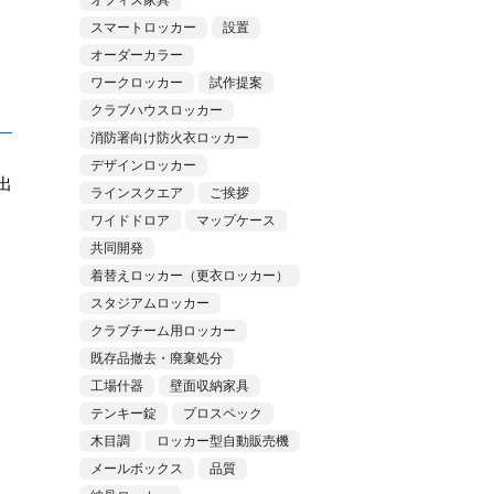
オフィス家具
スマートロッカー
設置
オーダーカラー
ワークロッカー
試作提案
クラブハウスロッカー
消防署向け防火衣ロッカー
デザインロッカー
出
ラインスクエア
ご挨拶
ワイドドロア
マップケース
共同開発
着替えロッカー（更衣ロッカー）
スタジアムロッカー
クラブチーム用ロッカー
既存品撤去・廃棄処分
工場什器
壁面収納家具
テンキー錠
プロスペック
木目調
ロッカー型自動販売機
メールボックス
品質