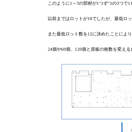
このように
1
～
3
の部材が
1
つずつの
3
つで
1
以前まではロットが
10
でしたが、最低ロッ
また最低ロット数を
12
に決めたことにより
24
個や
60
個、
120
個と原板の枚数を変える