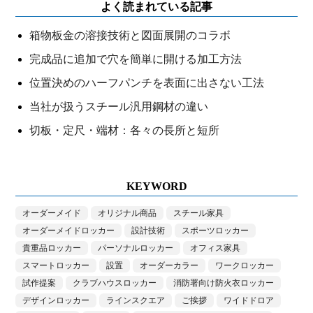
よく読まれている記事
箱物板金の溶接技術と図面展開のコラボ
完成品に追加で穴を簡単に開ける加工方法
位置決めのハーフパンチを表面に出さない工法
当社が扱うスチール汎用鋼材の違い
切板・定尺・端材：各々の長所と短所
KEYWORD
オーダーメイド
オリジナル商品
スチール家具
オーダーメイドロッカー
設計技術
スポーツロッカー
貴重品ロッカー
パーソナルロッカー
オフィス家具
スマートロッカー
設置
オーダーカラー
ワークロッカー
試作提案
クラブハウスロッカー
消防署向け防火衣ロッカー
デザインロッカー
ラインスクエア
ご挨拶
ワイドドロア